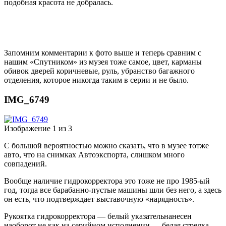
подобная красота не добралась.
Запомним комментарии к фото выше и теперь сравним с
нашим «Спутником» из музея тоже самое, цвет, карманы
обивок дверей коричневые, руль, убранство багажного
отделения, которое никогда таким в серии и не было.
IMG_6749
Изображение 1 из 3
С большой вероятностью можно сказать, что в музее тотже
авто, что на снимках Автоэкспорта, слишком много
совпадений.
Вообще наличие гидрокорректора это тоже не про 1985-ый
год, тогда все барабанно-пустые машины шли без него, а здесь
он есть, что подтверждает выставочную «нарядность».
Рукоятка гидрокорректора — белый указательнанесен
наоборот не как на серийном исполнении — белая стрелка