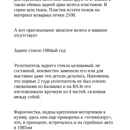
также обивка задней арки колеса пластиком. В
серии шла ткань. Пластик кстати похож на
материал козырька печки 2108.
А вот оригинальное запасное колесо в машине
отсутствует
Заднее стекло 1984ый год
Уплотнитель заднего стекла целиковый, не
составной, неизвестно заменили его или для
выставки даже эти детали делались. Напомним,
что первые 2 года уплотнитель не был освоен
смежникми из Балаково и на ВАЗе его
изготавливали вручную из 4 частей, склеивая
между собой.
Фароочистка, видны крепления моторчиков к
кузову, здесь они еще приварены к «телевизору»,
что, в принципе, встречалось и на серийных авто
в 1985ом