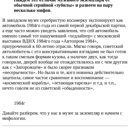
обычной серийной «зубилы» и развеем на пару
несколько мифов
.
В заводском музее серебристую восьмерку экспонируют как
автомобиль 1984го года из самой первой декабрьской партии,
а еще часто можно увидеть заявления, что сей автомобиль
именно самый тот нашумевший «хедлайнер» с московской
выставки ВДНХ 1984го года «Автопром 1984»,
приуроченной к 60-летию отрасли. Мягко говоря, советский
автолюбитель с его консервативными взглядами не был готов
к таким смелым формам кузова, а наличие двух, как тогда
говорили, дверей вообще не отождествлялось ни с чем другим
как с «Запорожцем» и было скорее признаком
«несерьезности». Но были и те, кого новинка действительно
зацепила, самое частое сравнение и воспоминание —
«космический корабль», «летающая тарелка» и т.д. и т.п.,
нечто совсем не из советской «обыденности».
1984г
Давайте разберем, что у нас в музее за экземпляр и начнем с
мифологии.