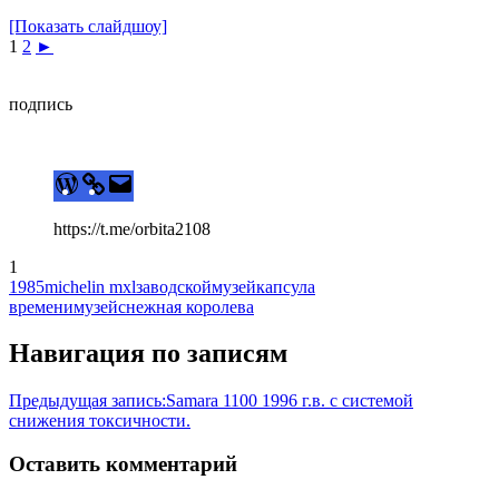
[Показать слайдшоу]
1
2
►
подпись
https://t.me/orbita2108
1
1985
michelin mxl
заводскоймузей
капсула
времени
музей
снежная королева
Навигация по записям
Предыдущая запись:
Samara 1100 1996 г.в. с системой
снижения токсичности.
Оставить комментарий