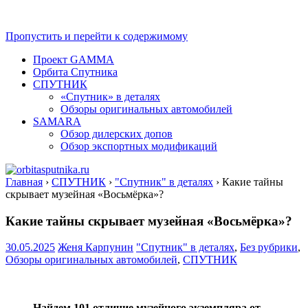
Пропустить и перейти к содержимому
Проект GAMMA
Орбита Спутника
СПУТНИК
«Спутник» в деталях
Обзоры оригинальных автомобилей
SAMARA
Обзор дилерских допов
Обзор экспортных модификаций
Главная
›
СПУТНИК
›
"Спутник" в деталях
›
Какие тайны
orbitasputnika.ru
Орбита
скрывает музейная «Восьмёрка»?
Спутника
Какие тайны скрывает музейная «Восьмёрка»?
30.05.2025
Женя Карпунин
"Спутник" в деталях
,
Без рубрики
,
Обзоры оригинальных автомобилей
,
СПУТНИК
Найдем 101 отличие музейного экземпляра от